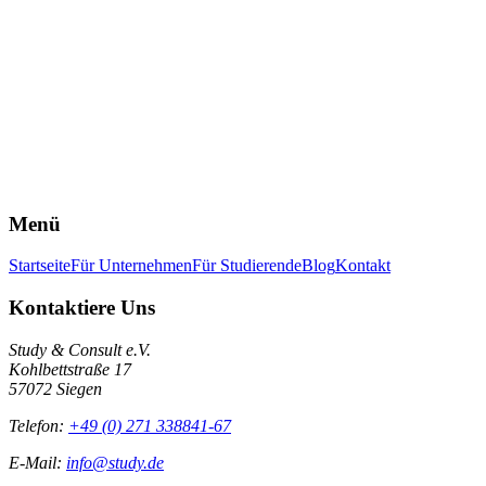
Der Bundesverband Deutscher Studentischer
Unternehmensberatungen e.V. ist der Dachverband studentischer
Unternehmensberatungen in Deutschland. Er vernetzt über 30
studentische Initiativen und setzt gemeinsame Qualitätsstandards,
fördert den Austausch sowie die Weiterbildung der Mitglieder und
stärkt die Sichtbarkeit studentischer Beratung auf nationaler Ebene.
Unser Audit
Mehr Erfahren
Menü
Startseite
Für Unternehmen
Für Studierende
Blog
Kontakt
Kontaktiere Uns
Study & Consult e.V.
Kohlbettstraße 17
57072 Siegen
Telefon:
+49 (0) 271 338841-67
E-Mail:
info@study.de