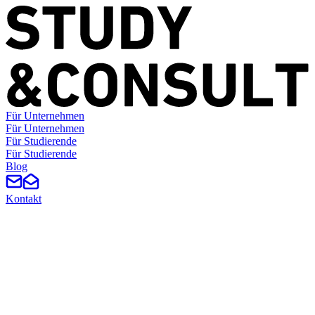
Für Unternehmen
F
ü
r
U
n
t
e
r
n
e
h
m
e
n
Für Studierende
F
ü
r
S
t
u
d
i
e
r
e
n
d
e
Blog
Kontakt