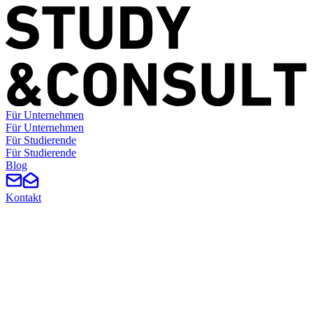
Für Unternehmen
F
ü
r
U
n
t
e
r
n
e
h
m
e
n
Für Studierende
F
ü
r
S
t
u
d
i
e
r
e
n
d
e
Blog
Kontakt