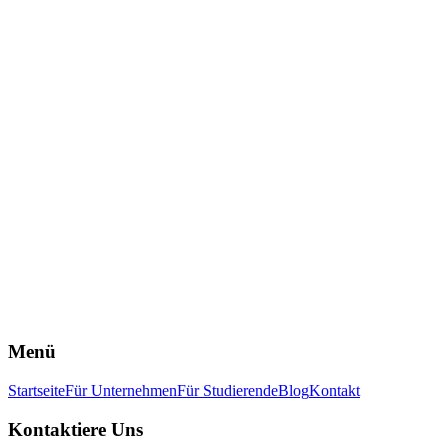
Was passiert, wenn ich mit der Arbeit unzufrieden bin?
Arbeitet das Projektteam auch in den Semesterferien?
Haben Sie noch offene Fragen oder wollen in
Kontakt treten?
Bei Fragen oder Interesse um ein Projekt können Sie sich gerne bei
mir melden. Eine kurze Nachricht oder ein Anruf genügt – wir
suchen gemeinsam nach einer passenden Lösung für Sie.
Michael Ponomarev
Vorstand Unternehmenskontakte
michael.ponomarev@study.de
Kontaktieren Sie uns
Menü
Startseite
Für Unternehmen
Für Studierende
Blog
Kontakt
Kontaktiere Uns