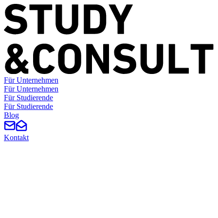
Für Unternehmen
F
ü
r
U
n
t
e
r
n
e
h
m
e
n
Für Studierende
F
ü
r
S
t
u
d
i
e
r
e
n
d
e
Blog
Kontakt
Study & News
Neuigkeiten aus dem Verein, Projektberichte, Interviews und Event-
Recaps auf einen Blick.
Alle Filter entfernen