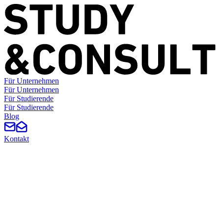
Für Unternehmen
F
ü
r
U
n
t
e
r
n
e
h
m
e
n
Für Studierende
F
ü
r
S
t
u
d
i
e
r
e
n
d
e
Blog
Kontakt
Study & News
Neuigkeiten aus dem Verein, Projektberichte, Interviews und Event-
Recaps auf einen Blick.
Alle Filter entfernen