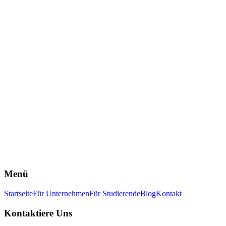
NEU
4. Juni 2026
3 min
Geopolitik ist kein Nachrichtenthema mehr. Sondern
ein Wettbewerbsfaktor!
Events
2026
Business Night
Die Weltlage entscheidet heute direkt über Ihren
Unternehmenserfolg von Lieferketten bis zur Investitionssicherheit.
Doch wie navigiert man?
UK-Team
zum Artikel
Menü
Startseite
Für Unternehmen
Für Studierende
Blog
Kontakt
Kontaktiere Uns