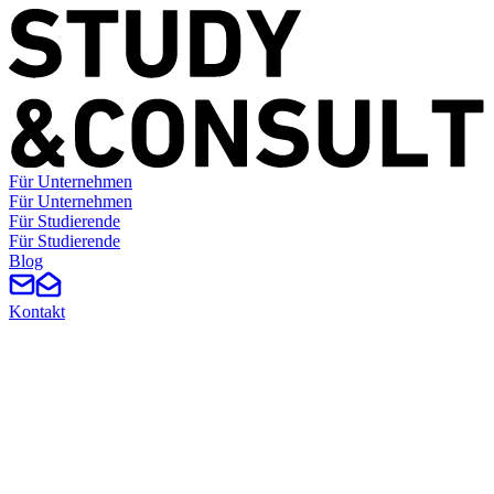
Für Unternehmen
F
ü
r
U
n
t
e
r
n
e
h
m
e
n
Für Studierende
F
ü
r
S
t
u
d
i
e
r
e
n
d
e
Blog
Kontakt
Study & News
Neuigkeiten aus dem Verein, Projektberichte, Interviews und Event-
Recaps auf einen Blick.
Alle Filter entfernen