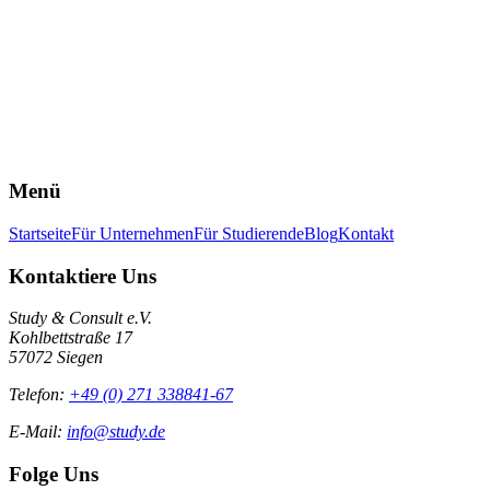
Traineeprojekt
Unser Traineeprojekt hat uns nicht nur gezeigt, wie man gut zusamme
Büroausstattung vertreibt möchte auf dem Markt Fuß fassen.
Carina Philipp
zum Artikel
Menü
Startseite
Für Unternehmen
Für Studierende
Blog
Kontakt
Kontaktiere Uns
Study & Consult e.V.
Kohlbettstraße 17
57072 Siegen
Telefon:
+49 (0) 271 338841-67
E-Mail:
info@study.de
Folge Uns