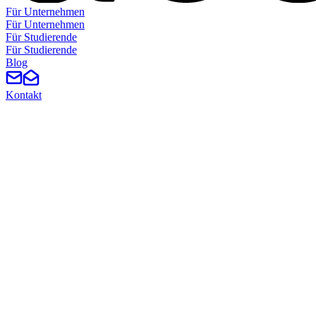
Für Unternehmen
F
ü
r
U
n
t
e
r
n
e
h
m
e
n
Für Studierende
F
ü
r
S
t
u
d
i
e
r
e
n
d
e
Blog
Kontakt
Study & News
Neuigkeiten aus dem Verein, Projektberichte, Interviews und Event-R
Alle Filter entfernen
NEU
23. August 2025
6 min
Sechs Wochen, ein motiviertes Team und eine echte 
Projekte
Marktanalyse
Umfrage
2025